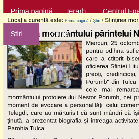
Sari
Secţiuni
Prima pagină
Ierarh
Centrul Epa
la
Locaţia curentă este:
/
/
Sfințirea mo
Prima pagină
Știri
conţinut
Sfințirea mormântului părintelui 
Știri
Contact
|
Miercuri, 25 octomb
Sari
pentru odihna sufle
la
care a ctitorit bis
navigare
oficierea Sfintei Lit
preoți, credincioș
Porumb" din Tulca a
cele mai remarcab
mormântului protoiereului Nestor Porumb, cei pr
moment de evocare a personalității celui comemor
Telegdi, care au mărturisit că sunt mândri că își 
ținută, a prezentat biografia și întreaga activitat
Parohia Tulca.