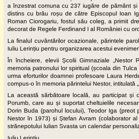
a înzestrat comuna cu 237 iugăre de pământ și 2
distins cu brâu roșu de către Episcopul Ioan Ig
Roman Ciorogariu, fostul său coleg, a primit dre
decorat de Regele Ferdinand I al României cu or
La finalul cuvântărilor ocazionale, părintele par
Iuliu Lerințiu pentru organizarea acestui eveniment,
În încheiere, elevii Școlii Gimnaziale „Nestor 
memoria patronului lor spiritual (școala din Tulc
urma eforturilor doamnei profesoare Laura Herdea
compus-o în memoria părintelui Nestor, intitulată „C
La această sărbătoare locală, au participat și o 
Porumb, care au și suportat cheltuielile necesare 
Dorin Buda (parohul locului), Teodor Iga (preot p
Nestor în 1973) și Ștefan Avram (colaborator al F
strănepotului Iulian Svasta un calendar personaliz
Iuliu Lerințiu