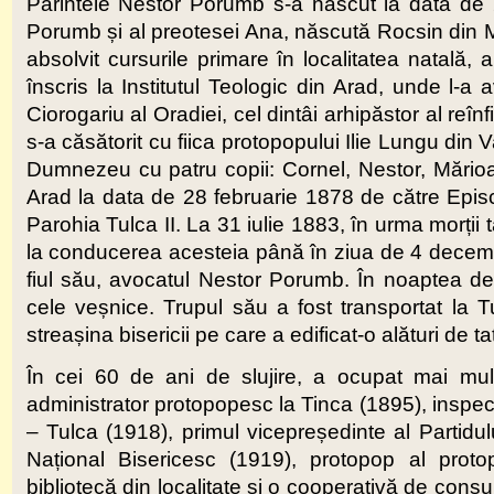
Părintele Nestor Porumb s-a născut la data de 2
Porumb și al preotesei Ana, născută Rocsin din Mic
absolvit cursurile primare în localitatea natală,
înscris la Institutul Teologic din Arad, unde l-
Ciorogariu al Oradiei, cel dintâi arhipăstor al reî
s-a căsătorit cu fiica protopopului Ilie Lungu din
Dumnezeu cu patru copii: Cornel, Nestor, Mărioara
Arad la data de 28 februarie 1878 de către Episco
Parohia Tulca II. La 31 iulie 1883, în urma morții t
la conducerea acesteia până în ziua de 4 decembr
fiul său, avocatul Nestor Porumb. În noaptea de
cele veșnice. Trupul său a fost transportat la
streașina bisericii pe care a edificat-o alături de 
În cei 60 de ani de slujire, a ocupat mai multe 
administrator protopopesc la Tinca (1895), inspec
– Tulca (1918), primul vicepreședinte al Partidul
Național Bisericesc (1919), protopop al protop
bibliotecă din localitate și o cooperativă de cons