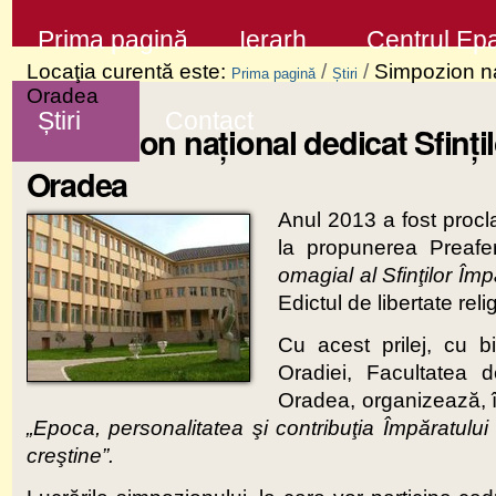
Sari
Secţiuni
Prima pagină
Ierarh
Centrul Epa
la
Locaţia curentă este:
/
/
Simpozion naţ
Prima pagină
Știri
conţinut
Oradea
Știri
Contact
|
Simpozion naţional dedicat Sfinţil
Sari
Oradea
la
Anul 2013 a fost procl
navigare
la propunerea Preafer
omagial al
Sfinţilor Îm
Edictul de libertate re
Cu acest prilej, cu bi
Oradiei, Facultatea 
Oradea, organizează, 
„Epoca, personalitatea şi contribuţia Împăratului 
creştine”.