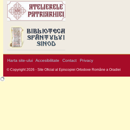
Harta site-ului
Accesibilitate
Contact
Privacy
© Copyright 2026 - Site Oficial al Episcopiei Ortodoxe Române a Oradiei