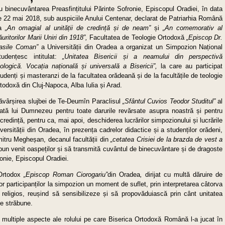
u binecuvântarea Preasfințitului Părinte Sofronie, Episcopul Oradiei, în data
e 22 mai 2018, sub auspiciile Anului Centenar, declarat de Patriarhia Română
a
„An omagial al unității de credință și de neam”
și
„An comemorativ al
ăuritorilor Marii Uniri din 1918”,
Facultatea de Teologie Ortodoxă
„Episcop Dr.
asile Coman”
a Universității din Oradea a organizat un Simpozion Național
tudențesc intitulat:
„Unitatea Bisericii și a neamului din perspectivă
eologică. Vocația națională și universală a Bisericii”,
la care au participat
tudenți și masteranzi de la facultatea orădeană și de la facultățile de teologie
rtodoxă din Cluj-Napoca, Alba Iulia și Arad.
ăvârșirea slujbei de Te-Deumîn Paraclisul
„Sfântul Cuvios Teodor Studitul”
al
ată lui Dumnezeu pentru toate darurile revărsate asupra noastră și pentru
e credință, pentru ca, mai apoi, deschiderea lucrărilor simpozionului și lucrările
versității din Oradea, în prezența cadrelor didactice și a studenților orădeni,
itru Megheșan, decanul facultății din
„cetatea Crisiei de la brazda de vest a
n venit oaspeților și să transmită cuvântul de binecuvântare și de dragoste
ronie, Episcopul Oradiei.
 Ortodox
„Episcop Roman Ciorogariu”
din Oradea
,
dirijat cu multă dăruire de
ror participanților la simpozion un moment de suflet, prin interpretarea câtorva
și religios, reușind să sensibilizeze și să propovăduiască prin cânt unitatea
e străbune.
 multiple aspecte ale rolului pe care Biserica Ortodoxă Română l-a jucat în