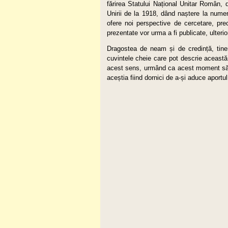
fărirea Statului Național Unitar Român, 
Unirii de la 1918, dând naștere la numer
ofere noi perspective de cercetare, pr
prezentate vor urma a fi publicate, ulterio
Dragostea de neam și de credință, tiner
cuvintele cheie care pot descrie această a
acest sens, urmând ca acest moment să nu
aceștia fiind dornici de a-și aduce aportu