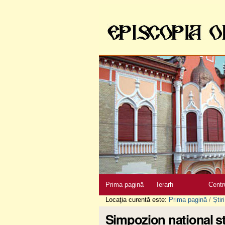
Sari
la
conţinut
|
Sari
la
navigare
Secţiuni
Prima pagină
Ierarh
Centr
Locaţia curentă este:
Prima pagină
/
Știri
Simpozion național s