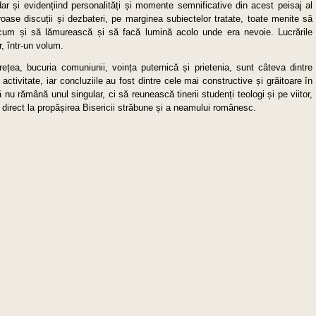
dar și evidențiind personalități și momente semnificative din acest peisaj al
oase discuții și dezbateri, pe marginea subiectelor tratate, toate menite să
ecum și să lămurească și să facă lumină acolo unde era nevoie. Lucrările
r, într-un volum.
ețea, bucuria comuniunii, voința puternică și prietenia, sunt câteva dintre
ctivitate, iar concluziile au fost dintre cele mai constructive și grăitoare în
 rămână unul singular, ci să reunească tinerii studenți teologi și pe viitor,
l direct la propășirea Bisericii străbune și a neamului românesc.