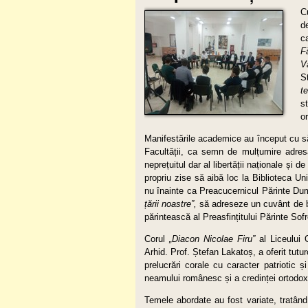
C
d
c
F
V
S
t
s
o
Manifestările academice au început cu s
Facultății, ca semn de mulțumire adres
neprețuitul dar al libertății naționale și d
propriu zise să aibă loc la Biblioteca Uni
nu înainte ca Preacucernicul Părinte Dum
țării noastre”,
să adreseze un cuvânt de bu
părintească al Preasfințitului Părinte Sof
Corul
„Diacon Nicolae Firu”
al Liceului
Arhid. Prof. Ștefan Lakatoș, a oferit tutu
prelucrări corale cu caracter patriotic 
neamului românesc și a credinței ortodox
Temele abordate au fost variate, tratând