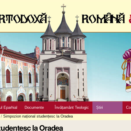
ul Eparhial
Documente
Învățamânt Teologic
Știri
Co
/
Simpozion național studențesc la Oradea
tudențesc la Oradea