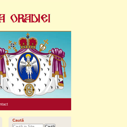
Unelte
personale
ntact
Caută