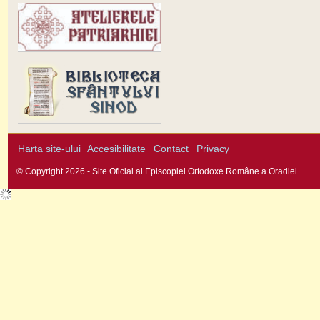
Harta site-ului
Accesibilitate
Contact
Privacy
© Copyright 2026 - Site Oficial al Episcopiei Ortodoxe Române a Oradiei