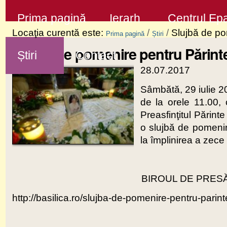
Sari
Secţiuni
Prima pagină
Ierarh
Centrul Epa
la
Locaţia curentă este:
/
/
Slujbă de po
Prima pagină
Știri
conţinut
Slujbă de pomenire pentru Părinte
Știri
Contact
|
28.07.2017
Sari
la
Sâmbătă, 29 iulie 20
de la orele 11.00, 
navigare
Preasfinţitul Părint
o slujbă de pomenire
la împlinirea a zece 
BIROUL DE PRESĂ
http://basilica.ro/slujba-de-pomenire-pentru-parinte