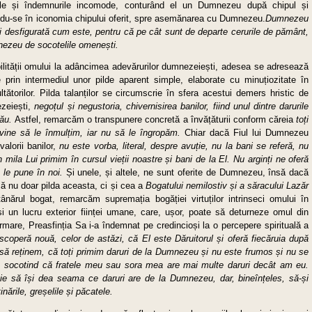
abile și îndemnurile incomode, conturând el un Dumnezeu după chipul și
du-se în iconomia chipului oferit, spre asemănarea cu Dumnezeu.
Dumnezeu
 desfigurată cum este, pentru că pe cât sunt de departe cerurile de pământ,
nezeu de socotelile omenești.
tății omului la adâncimea adevărurilor dumnezeiești, adesea se adresează
prin intermediul unor pilde aparent simple, elaborate cu minuțiozitate în
ltătorilor. Pilda talanților se circumscrie în sfera acestui demers hristic de
ezeiești,
negoțul și negustoria, chivernisirea banilor, fiind unul dintre darurile
Său.
Astfel, remarcăm o transpunere concretă a învățăturii conform căreia
toți
vine să le înmulțim, iar nu să le îngropăm.
Chiar dacă Fiul lui Dumnezeu
valorii banilor,
nu este vorba, literal, despre avuție, nu la bani se referă, nu
mila Lui primim în cursul vieții noastre și bani de la El. Nu arginți ne oferă
 le pune în noi.
Și unele, și altele, ne sunt oferite de Dumnezeu, însă dacă
ă nu doar pilda aceasta, ci și cea a
Bogatului nemilostiv și a săracului Lazăr
ânărul bogat, remarcăm supremația bogăției virtuților intrinseci omului în
 și un lucru exterior ființei umane, care, ușor, poate să deturneze omul din
rmare, Preasfinția Sa i-a îndemnat pe credincioși la o percepere spirituală a
operă nouă, celor de astăzi, că El este Dăruitorul și oferă fiecăruia după
să reținem, că toți primim daruri de la Dumnezeu și nu este frumos și nu se
, socotind că fratele meu sau sora mea are mai multe daruri decât am eu.
uie să își dea seama ce daruri are de la Dumnezeu, dar, bineînțeles, să-și
nările, greșelile și păcatele.