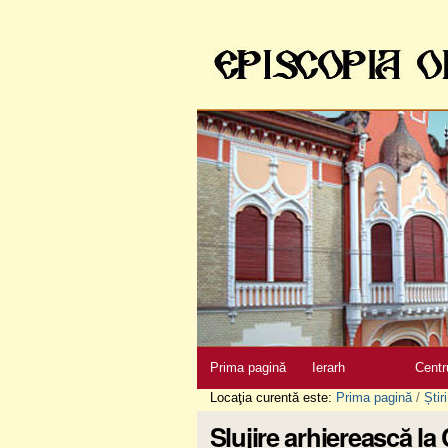
Sari
la
conţinut
|
Sari
la
navigare
Secţiuni
Prima pagină
Ierarh
Centr
Locaţia curentă este:
Prima pagină
/
Știri
Slujire arhierească l