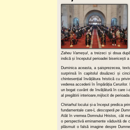
Zaheu Vameșul
, a treizeci și doua dup
indică și începutul perioadei bisericești 
Duminica aceasta, a șaisprezecea, text
surprinsă în capitolul douăzeci și cin
chintesențial învățătura hristică cu privi
vederea accederii în Împărăția Cerurilor. D
un bogat cuvânt de învățătură în care i-a
al pregătirii interioare,mijlocit de perioada
Chiriarhul locului și-a început predica pri
fundamentale care-L
descoperă pe Dumnez
Atât în vremea Domnului Hristos, cât ma
o perspectivă eminamente văduvită de cara
plăsmuit o falsă imagine despre Dumn