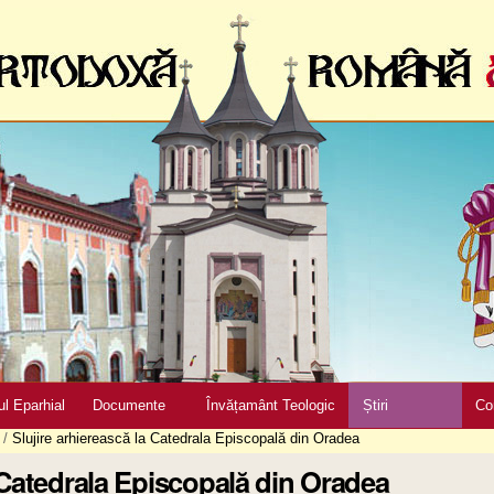
ul Eparhial
Documente
Învățamânt Teologic
Știri
Co
/
Slujire arhierească la Catedrala Episcopală din Oradea
a Catedrala Episcopală din Oradea