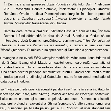
În Duminica a șaisprezecea după Pogorârea Sfântului Duh, 7 februarie
2021, Preasfințitul Părinte Sofronie, Întâistătătorul Episcopiei Ortodoxe
Române a Oradiei, a oficiat Dumnezeiasca Liturghie, în sobor de preoți și
diaconi, la Catedrala Episcopală
Învierea Domnului
și
Sfântul Ierarh
Andrei, Mitropolitul Transilvaniei
din Oradea.
Datorită datei târzii a prăznuirii Sfintelor Paști din anul acesta, Învierea
Domnului fiind sărbătorită în data de 2 mai, Biserica a rânduit să se
intercaleze două Duminici pregătitoare, suplimentare, între
Duminica lui
ă Rusalii, și
Duminica Vameșului și Fariseului
, a treizeci și treia, cea care
a
Triodului
,respectiv Duminica a șaisprezecea și Duminica a șaptesprezecea.
ul evanghelic ne evocă
Pilda talanților
rostită de Mântuitorul Iisus Hristos și
ci de Sfântul Evanghelist Matei, un capitol dens, care redă rezumativ și
re la străduința omului și necesitatea stării de trezvie și conștiinciozitate în
upă citirea acestei pericope scripturistice Ierarhul Oradiei celei Mari a rostit
 introdus pe bunii credincioși ai Catedralei noastre în universul meditației și
 catartică a Triodului.
n a-i învăța pe credincioși că această parabolă se înscrie în seria învățăturilor
eu așa cum este, total diferit și radical deosebit de judecățile oamenilor.
i ales acum, oamenii și-au creat propria viziune despre Dumnezeu, clișeică,
cterul profund și sapiențial al Sfintei Scripturi. Cu alte cuvinte, omul și-a
ezeu, punându-L pe Acesta pe un
„
pat al lui Procust
”,
al unei standardizări