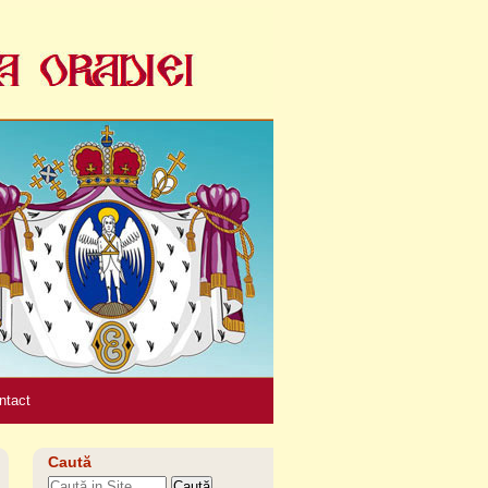
Unelte
personale
ntact
Caută