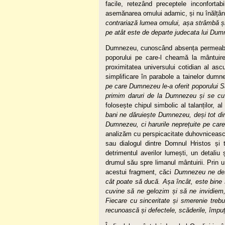
facile, retezând preceptele inconfort
asemănarea omului adamic, și nu înălțân
contrariază lumea omului, așa strâmbă și
pe atât este de departe judecata lui Dum
Dumnezeu, cunoscând absența permeabili
poporului pe care-l cheamă la mântuire 
proximitatea universului cotidian al ascu
simplificare în parabole a tainelor dumn
pe care Dumnezeu le-a oferit poporului 
primim daruri de la Dumnezeu și se cu
folosește chipul simbolic al talanților, al 
bani ne dăruiește Dumnezeu, deși tot din 
Dumnezeu, ci harurile neprețuite pe care
analizăm cu perspicacitate duhovniceasc
sau dialogul dintre Domnul Hristos și t
detrimentul averilor lumești, un detaliu
drumul său spre limanul mântuirii. Prin u
acestui fragment, căci
Dumnezeu ne desc
cât poate să ducă. Așa încât, este bine 
cuvine să ne gelozim și să ne invidiem
Fiecare cu sinceritate și smerenie treb
recunoască și defectele, scăderile, împuți