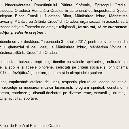
u binecuvântarea Preasfinţitului Părinte Sofronie, Episcopul Oradiei,
piscopia Ortodoxă Română a Oradiei, în parteneriat cu Inspectoratul Şcolar
udeţean Bihor, Consiliul Județean Bihor, Mănăstirea Izbuc, Mănăstirea
oivozi și Mănăstirea „Sfânta Cruce” din Oradea, organizează în această vară
 zecea ediţie a Taberelor de creaţie religioasă
„Împreună, să ne cunoaştem
radiţia şi valorile creştine”
.
aberele se vor desfăşura în perioada 3 - 8 iulie 2017, pentru elevi bihoreni din
iclul gimnazial și cel liceal, la Mănăstirea Izbuc, Mănăstirea Voivozi și
năstirea „Sfânta Cruce” din Oradea.
op familiarizarea copiilor și tinerilor cu valorile spirituale şi culturale ale
 la şcolile şi liceele bihorene, selectaţi pe criterii sociale şi prin prisma
2017, la învăţătură şi purtare, precum şi la olimpiadele școlare.
icat, cuprinzând: ateliere de lucru, respectiv pictură de icoane pe sticlă,
cruciuliţe şi însuşirea muzicii bisericeşti; program spiritual, constând în
 seara, cateheze şi discuţii-dezbateri pe diverse teme; excursii şi drumeţii;
 şi activităţi sportive.
Biroul de Presă al Episcopiei Oradiei