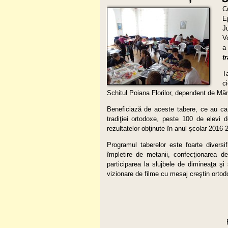
C
E
J
V
a
t
T
c
Schitul Poiana Florilor, dependent de Mă
Beneficiază de aceste tabere, ce au ca sc
tradiţiei ortodoxe, peste 100 de elevi de
rezultatelor obţinute în anul şcolar 2016-
Programul taberelor este foarte diversif
împletire de metanii, confecţionarea de 
participarea la slujbele de dimineaţa şi
vizionare de filme cu mesaj creştin ortodox