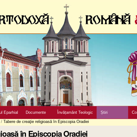
ul Eparhial
Documente
Învățamânt Teologic
Știri
Co
/
Tabere de creaţie religioasă în Episcopia Oradiei
gioasă în Episcopia Oradiei