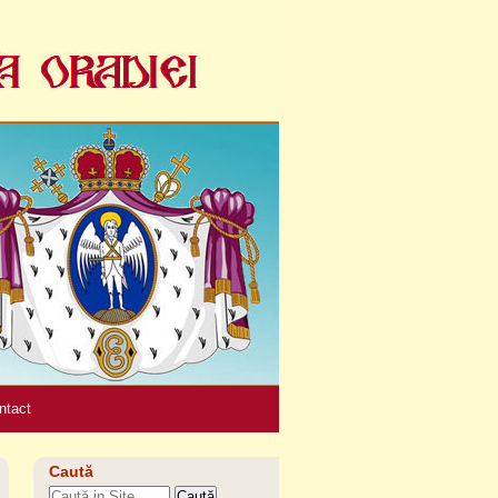
Unelte
personale
ntact
Caută