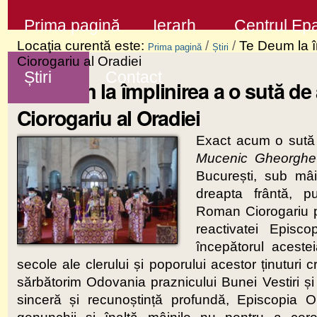
Sari
Secţiuni
Prima pagină
Ierarh
Centrul Epa
la
Locaţia curentă este:
/
/
Te Deum la î
Prima pagină
Știri
conţinut
Ciorogariu al Oradiei
Știri
Contact
|
Te Deum la împlinirea a o sută de
Sari
Ciorogariu al Oradiei
la
Exact acum o sută 
navigare
Mucenic Gheorghe 
București, sub mâin
dreapta frântă, p
Roman Ciorogariu pr
reactivatei Episc
începătorul aceste
secole ale clerului și poporului acestor ținuturi 
sărbătorim Odovania praznicului Bunei Vestiri și
sinceră și recunoștință profundă, Episcopia Or