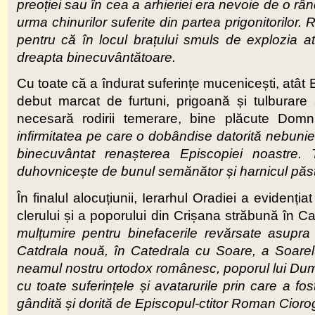
preoției sau în cea a arhieriei era nevoie de o rân
urma chinurilor suferite din partea prigonitorilor
pentru că în locul brațului smuls de explozia aten
dreapta binecuvântătoare.
Cu toate că a îndurat suferințe mucenicești, atât E
debut marcat de furtuni, prigoană și tulburare
necesară rodirii temerare, bine plăcute Domn
infirmitatea pe care o dobândise datorită nebuniei
binecuvântat renașterea Episcopiei noastre.
duhovnicește de bunul semănător și harnicul păs
În finalul alocuțiunii, Ierarhul Oradiei a evidenț
clerului și a poporului din Crișana străbună în 
mulțumire pentru binefacerile revărsate asupra
Catdrala nouă, în Catedrala cu Soare, a Soarelu
neamul nostru ortodox românesc, poporul lui Dumne
cu toate suferințele și avatarurile prin care a 
gândită și dorită de Episcopul-ctitor Roman Cioro