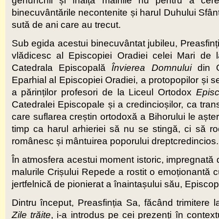
genunchii și înalță mâinile nu pentru a ce
binecuvântările necontenite și harul Duhului Sfânt
sută de ani care au trecut.
Sub egida acestui binecuvântat jubileu, Preasfinți
vlădicesc al Episcopiei Oradiei celei Mari de l
Catedrala Episcopală
Învierea Domnului
din 
Eparhial al Episcopiei Oradiei, a protopopilor și se
a părinților profesori de la Liceul Ortodox
Epis
Catedralei Episcopale și a credincioșilor, ca tran
care suflarea creștin ortodoxă a Bihorului le așt
timp ca harul arhieriei să nu se stingă, ci să ro
românesc și mântuirea poporului dreptcredincios.
În atmosfera acestui moment istoric, impregnată de
malurile Crișului Repede a rostit o emoționantă 
jertfelnică de pionierat a înaintașului său, Episco
Dintru început, Preasfinția Sa, făcând trimitere
Zile trăite
, i-a introdus pe cei prezenți în context