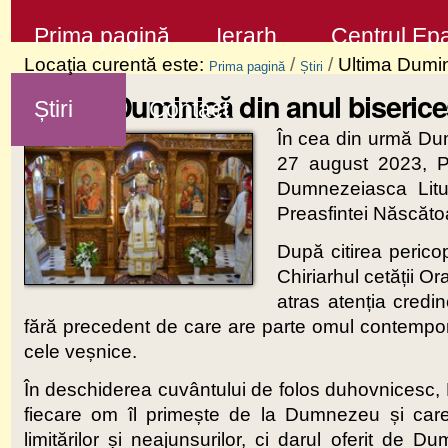
Sari
Secţiuni
Prima pagină
Ierarh
Centrul Epa
la
Locaţia curentă este:
/
/
Ultima Dumin
Prima pagină
Știri
conţinut
Ultima Duminică din anul biserice
Știri
Contact
|
În cea din urmă Dum
Sari
27 august 2023, Pre
la
Dumnezeiasca Litur
navigare
Preasfintei Născăt
După citirea perico
Chiriarhul cetății O
atras atenția credi
fără precedent de care are parte omul contempor
cele veșnice.
În deschiderea cuvântului de folos duhovnicesc, Pr
fiecare om îl primește de la Dumnezeu și car
limitărilor și neajunsurilor, ci darul oferit de