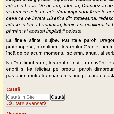
adică în haos. De aceea, adesea, Dumnezeu ne tri
vedem ce este cu adevărat important în viața noas
ceea ce ne învață Biserica din totdeauna, redesc
aduce în lume bunătatea, lumina și echilibrul lui 
pământ ai acestei Împărății celeste.
La finele sfintei slujbe, Părintele paroh Drag
protopopesc, a mulțumit Ierarhului Oradiei pentru
încă de pe acum momentul solemn, anual, al serbăr
Nu în ultimul rând, Ierarhul a rostit un cuvânt fes
enorii și l-a felicitat pe preotul paroh dimpre
păstorire pentru frumoasa misiune pe care o des
Caută
Căutare avansată