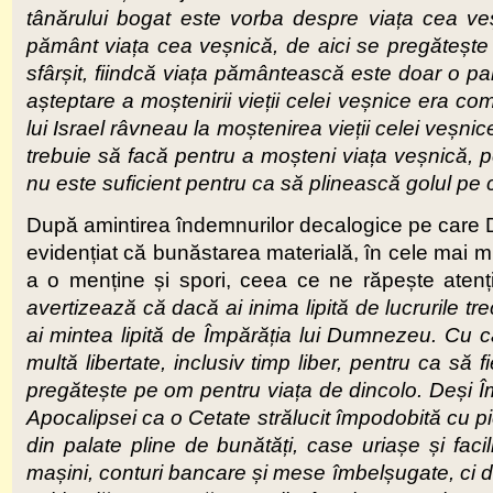
tânărului bogat este vorba despre viața cea ve
pământ viața cea veșnică, de aici se pregătește
sfârșit, fiindcă viața pământească este doar o pa
așteptare a moștenirii vieții celei veșnice era com
lui Israel râvneau la moștenirea vieții celei veșni
trebuie să facă pentru a moșteni viața veșnică, p
nu este suficient pentru ca să plinească golul pe
După amintirea îndemnurilor decalogice pe care Do
evidențiat că bunăstarea materială, în cele mai mu
a o menține și spori, ceea ce ne răpește atenți
avertizează că dacă ai inima lipită de lucrurile tr
ai mintea lipită de Împărăția lui Dumnezeu. Cu câ
multă libertate, inclusiv timp liber, pentru ca s
pregătește pe om pentru viața de dincolo. Deși Î
Apocalipsei ca o Cetate strălucit împodobită cu pi
din palate pline de bunătăți, case uriașe și faci
mașini, conturi bancare și mese îmbelșugate, ci d