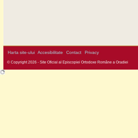
Harta site-ului
Accesibilitate
Contact
Privacy
© Copyright 2026 - Site Oficial al Episcopiei Ortodoxe Române a Oradiei