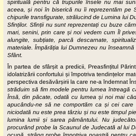
spirituală pentru că trupurile însele nu mai sunt
aceea, și noi în biserică nu îi reprezentăm pe S
chipurile transfigurate, strălucind de Lumina lui 
Sfinților. Sfinții nu sunt reprezentați cu buze cărn
mari, senini, prin care și noi vedem cum Îl priv
alungite, subțiate, parcă descarnate, spiritua
materiale. Împărăția lui Dumnezeu nu înseamnă
Sfânt.
În partea de sfârșit a predicii, Preasfințitul Păr
idolatrizării confortului și împotriva tendințelor mate
perspectiva desăvârșirii la care ne-a îndemnat Î
străduim să fim modele pentru lumea întreagă ca
Însă, din păcate, odată cu lumea și noi mai căd
apucându-ne să ne comportăm ca și cei care nu
niciodată nu este prea târziu și nu este timpul p
lumina lumii și sarea pământului. Nu judecători
procurând probe la Scaunul de Judecată al lui D
ocupă, strâng probe împotriva noastră pentru ca