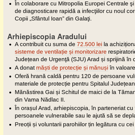
În colaborare cu Mitropolia Europei Centrale ş
de diagnosticare rapidă a infecţiilor cu noul co
Copii „Sfântul Ioan” din Galaţi.
Arhiepiscopia Aradului
A contribuit cu suma de
72.500 lei
la achizițion
sisteme de ventilație și monitorizare
respiratori
Județean de Urgenţă (SJU) Arad și sprijină în
A donat
măști de protecție și mănuși
în valoare
Oferă hrană caldă pentru 120 de persoane vul
materiale de protecție pentru Spitalul Județea
Mănăstirea Gai și Schitul de maici de la Tăman
din Vama Nădlac II.
În orașul Arad, arhiepiscopia, în parteneriat c
persoanele vulnerabile sau le ajută să se depl
Preoții și voluntarii parohiilor țin legătura cu cei