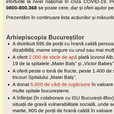
eforturile la nivel național în criza COVID-19. 
0800-800.368
se poate cere, dar și oferi ajutor pent
Prezentăm în continuare lista acțiunilor și măsurilo
Arhiepiscopia Bucureștilor
A distribuit 595 de porții cu hrană caldă persoan
dizabilități, mame singure cu unul sau mai mulți
A oferit
2.000 de sticle de apă
plată Izvorul Alb
19 de la spitalele „Matei Balș” și „Victor Babeș”
A oferit peste o tonă de fructe, peste 1.400 de
tricouri Spitalului „Matei Balș”.
A donat
5.000 de cărți de rugăciune
în valoare 
multe spitale bucureștene.
A înființat (în colaborare cu ISU București-Ilfov
situații de gravă vulnerabilitate socială, unde 
martie, 900 de porții de hrană caldă în valoar