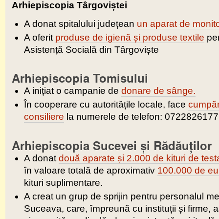
Arhiepiscopia Târgoviștei
A donat spitalului județean
un aparat de monito
A oferit
produse de igienă și produse textile
pen
Asistență Socială din Târgoviște
Arhiepiscopia Tomisului
A inițiat o campanie de
donare de sânge.
În cooperare cu autoritățile locale, face
cumpără
consiliere
la numerele de telefon: 0722826177
Arhiepiscopia Sucevei și Rădăuților
A donat
două aparate și 2.000 de kituri de test
în valoare totală de aproximativ
100.000 de eu
kituri suplimentare.
A creat un grup de sprijin pentru personalul me
Suceava, care, împreună cu instituții și firme,