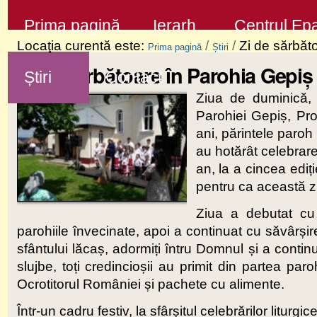
Sari
Secţiuni
Prima pagină
Ierarh
Centrul Epa
la
Locaţia curentă este:
/
/
Zi de sărbăt
Prima pagină
Știri
conţinut
Zi de sărbătoare în Parohia Gepiș
Știri
Contact
|
Ziua de duminică, 
Sari
Parohiei Gepiș, Pro
la
ani, părintele paroh
navigare
au hotărât celebrarea
an, la a cincea ediți
pentru ca această z
Ziua a debutat cu 
parohiile învecinate, apoi a continuat cu săvârșire
sfântului lăcaș, adormiți întru Domnul și a continu
slujbe, toți credincioșii au primit din partea par
Ocrotitorul României și pachete cu alimente.
Într-un cadru festiv, la sfârșitul celebrărilor liturg