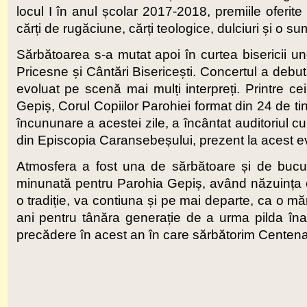
locul I în anul școlar 2017-2018, premiile oferit
cărți de rugăciune, cărți teologice, dulciuri și o sum
Sărbătoarea s-a mutat apoi în curtea bisericii 
Pricesne și Cântări Bisericești. Concertul a debu
evoluat pe scenă mai mulți interpreți. Printre ce
Gepiș, Corul Copiilor Parohiei format din 24 de tine
încununare a acestei zile, a încântat auditoriul
din Episcopia Caransebeșului, prezent la acest 
Atmosfera a fost una de sărbătoare și de bucur
minunată pentru Parohia Gepiș, având năzuința c
o tradiție, va contiuna și pe mai departe, ca o mă
ani pentru tânăra generație de a urma pilda îna
precădere în acest an în care sărbătorim Centenar