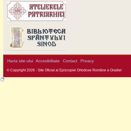
Harta site-ului
Accesibilitate
Contact
Privacy
© Copyright 2026 - Site Oficial al Episcopiei Ortodoxe Române a Oradiei