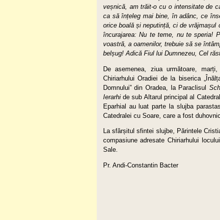
veșnică, am trăit-o cu o intensitate de 
ca să înțeleg mai bine, în adânc, ce î
orice boală și neputință, ci de vrăjmașul
încurajarea
: Nu te teme, nu te speria! P
voastră, a oamenilor, trebuie să se întâm
belșug! Adică Fiul lui Dumnezeu, Cel răsti
De asemenea, ziua următoare, marți
Chiriarhului Oradiei de la biserica „Înă
Domnului” din Oradea, la Paraclisul
Sch
Ierarhi
de sub Altarul principal al Catedra
Eparhial au luat parte la slujba parasta
Catedralei cu Soare, care a fost duhovnic
La sfârșitul sfintei slujbe, Părintele Cris
compasiune adresate Chiriarhului locului 
Sale.
Pr. Andi-Constantin Bacter