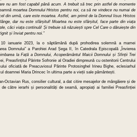
care nu am fost capabil până acum. A trebuit să trec prin astfel de momente
nseamnă moartea Domnului Hristos pentru noi, ca să ne vindece nu numai de
 cel din urmă, care este moartea. Astfel, am primit de la Domnul Iisus Hristos
l
ânge, dar nu este sfârșitul! Moartea nu este sfârșitul, face parte din viața
ple, căci viața continuă! Și trebuie să năzuiești spre Cel Care o dăruiește din
gnit și înviat pentru noi.”
, 10 ianuarie 2023, la o săptămână după prohodirea solemnă a mamei
lțarea Domnului” a Parohiei Arad Șega II, în Catedrala Episcopală „Învierea
imbarea la Față a Domnului, Acoperământul Maicii Domnului și Sfinții Trei
lei, Preasfințitul Părinte Sofronie al Oradiei dimpreună cu ostenitorii Centrului
sului oficiată de Preacuviosul Părinte Protosinghel Irineu Bighe, eclesiarhul
ul doamnei Maria Drincec în ultima parte a vieții sale pământești.
tian-Octavian Rus, consilier cultural, a dat citire mesajelor de mângâiere și de
de către ierarhi și personalități de seamă, apropiați ai familiei Preasfinției