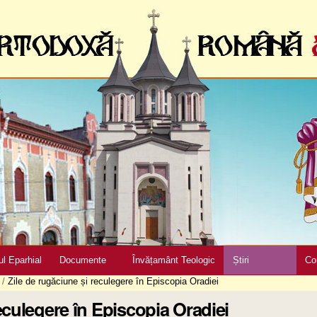
ul Eparhial
Documente
Învățamânt Teologic
Știri
Co
/
Zile de rugăciune și reculegere în Episcopia Oradiei
eculegere în Episcopia Oradiei