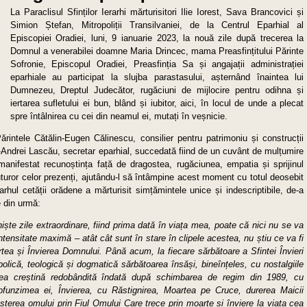
La Paraclisul Sfinților Ierarhi mărturisitori Ilie Iorest, Sava Brancovici și
Simion Ștefan, Mitropoliții Transilvaniei, de la Centrul Eparhial al
Episcopiei Oradiei, luni, 9 ianuarie 2023, la nouă zile după trecerea la
Domnul a venerabilei doamne Maria Drincec, mama Preasfințitului Părinte
Sofronie, Episcopul Oradiei, Preasfinția Sa și angajații administrației
eparhiale au participat la slujba parastasului, așternând înaintea lui
Dumnezeu, Dreptul Judecător, rugăciuni de mijlocire pentru odihna și
iertarea sufletului ei bun, blând și iubitor, aici, în locul de unde a plecat
spre întâlnirea cu cei din neamul ei, mutați în veșnicie.
rintele Cătălin-Eugen Călinescu, consilier pentru patrimoniu și construcții
us-Andrei Lascău, secretar eparhial, succedată fiind de un cuvânt de mulțumire
 manifestat recunoștința față de dragostea, rugăciunea, empatia și sprijinul
tuturor celor prezenți, ajutându-l să întâmpine acest moment cu totul deosebit
rarhul cetății orădene a mărturisit simțămintele unice și indescriptibile, de-a
e din urmă:
ște zile extraordinare, fiind prima dată în viața mea, poate că nici nu se va
ntensitate maximă – atât cât sunt în stare în clipele acestea, nu știu ce va fi
rtea și Învierea Domnului. Până acum, la fiecare sărbătoare a Sfintei Învieri
olică, teologică și dogmatică sărbătoarea însăși, bineînțeles, cu nostalgiile
tatea creștină redobândită îndată după schimbarea de regim din 1989, cu
rofunzimea ei, Învierea, cu Răstignirea, Moartea pe Cruce, durerea Maicii
terea omului prin Fiul Omului Care trece prin moarte și înviere la viața cea