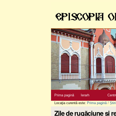
Sari
la
conţinut
|
Sari
la
navigare
Secţiuni
Prima pagină
Ierarh
Centr
Locaţia curentă este:
Prima pagină
/
Știri
Zile de rugăciune și r