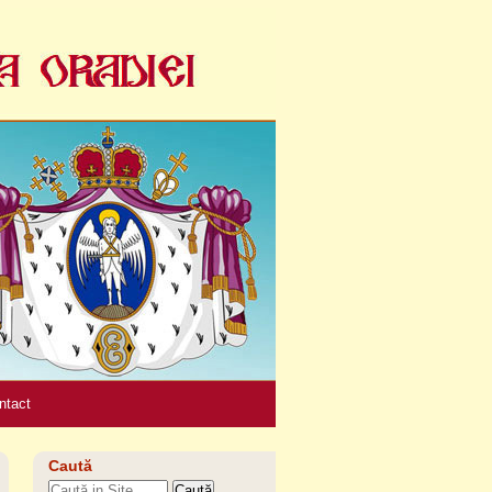
Unelte
personale
ntact
Caută