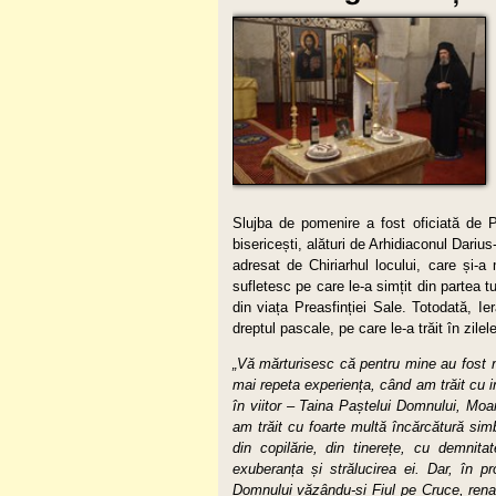
Slujba de pomenire a fost oficiată de Pă
bisericești, alături de Arhidiaconul Dari
adresat de Chiriarhul locului, care și-a
sufletesc pe care le-a simțit din partea 
din viața Preasfinției Sale. Totodată, Ie
dreptul pascale, pe care le-a trăit în zilel
„Vă mărturisesc că pentru mine au fost ni
mai repeta experiența, când am trăit cu i
în viitor – Taina Paștelui Domnului, Moa
am trăit cu foarte multă încărcătură simb
din copilărie, din tinerețe, cu demni
exuberanța și strălucirea ei. Dar, în p
Domnului văzându-și Fiul pe Cruce, renaș