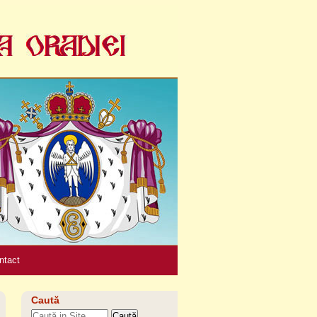
Unelte
personale
ntact
Caută