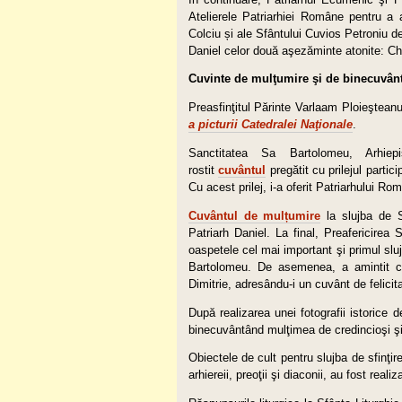
Atelierele Patriarhiei Române pentru a 
Colciu și ale Sfântului Cuvios Petroniu 
Daniel celor două aşezăminte atonite: Ch
Cuvinte de mulţumire şi de binecuvân
Preasfinţitul Părinte Varlaam Ploieşteanu
a picturii Catedralei Naţionale
.
Sanctitatea Sa Bartolomeu, Arhi­e
rostit
cuvântul
pregătit cu prilejul partic
Cu acest prilej, i-a oferit Patriarhului Rom
Cuvântul de mulțumire
la slujba de Sf
Patriarh Daniel. La final, Preafericirea
oaspetele cel mai important şi primul sluji
Bartolomeu. De asemenea, a amintit c
Dimitrie, adresându-i un cuvânt de felicit
După realizarea unei fotografii istorice d
binecuvântând mulţimea de credincioşi şi p
Obiectele de cult pentru slujba de sfinţir
arhiereii, preoţii şi diaconii, au fost real