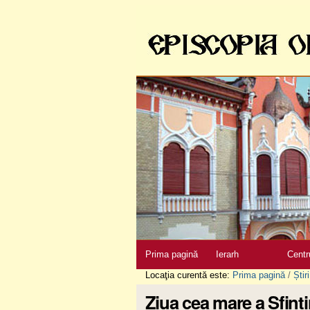
Sari
la
conţinut
|
Sari
la
navigare
Secţiuni
Prima pagină
Ierarh
Centr
Locaţia curentă este:
Prima pagină
/
Știri
Ziua cea mare a Sfințir