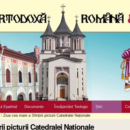
ul Eparhial
Documente
Învățamânt Teologic
Știri
Co
/
Ziua cea mare a Sfințirii picturii Catedralei Naționale
ii picturii Catedralei Naționale