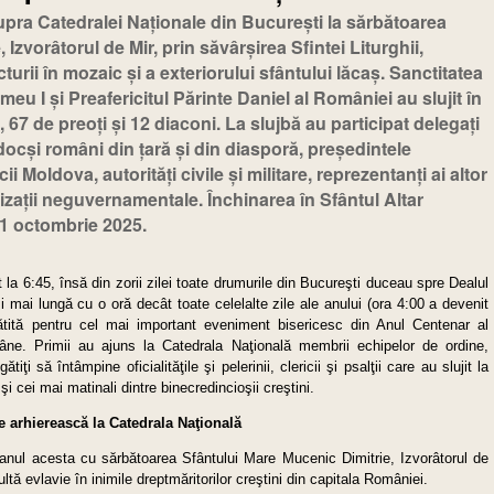
pra Catedralei Naţionale din Bucureşti la sărbătoarea
Izvorâtorul de Mir, prin săvârşirea Sfintei Liturghii,
cturii în mozaic şi a exteriorului sfântului lăcaş. Sanctitatea
u I şi Preafericitul Părinte Daniel al României au slujit în
 67 de preoţi şi 12 diaconi. La slujbă au participat delegaţi
odocşi români din ţară şi din diasporă, preşedintele
 Moldova, autorităţi civile şi militare, reprezentanţi ai altor
nizaţii neguvernamentale. Închinarea în Sfântul Altar
31 octombrie 2025.
t la 6:45, însă din zorii zilei toate drumurile din Bucureşti duceau spre Dealul
i mai lungă cu o oră decât toate celelalte zile ale anului (ora 4:00 a devenit
ătită pentru cel mai important eveniment bisericesc din Anul Centenar al
âne. Primii au ajuns la Catedrala Naţională membrii echipelor de ordine,
gătiţi să întâmpine oficialităţile şi pelerinii, clericii şi psalţii care au slujit la
şi cei mai matinali dintre binecredincioşii creştini.
e arhierească la Catedrala Naţională
anul acesta cu sărbătoarea Sfântului Mare Mucenic Dimitrie, Izvorâtorul de
ltă evlavie în inimile dreptmăritorilor creştini din capitala României.