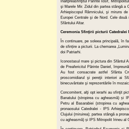
Înaltpreasfinţitul Părinte Iosif, Mitropol
şi Marele Mir. Zidul din partea stângă a 
Arhiepiscopul Râmnicului, şi miruns de Î
Europei Centrale şi de Nord. Cele două so
Sfântului Altar.
Ceremonia Sfinţirii picturii Catedralei
În continuare, pe soleea principală, în f
de sfințire a picturii. La chemarea „Lumina
doi Patriarhi.
Iconostasul mare şi pictura din Sfântul A
de Preafericitul Părinte Daniel, împreună
Au fost consacrate astfel Sfânta Cr
proscomidiarul şi pereţii interiori ai 
binecuvântate şi reprezentările în mozaic de
Concomitent, alţi opt ierarhi au sfinţit p
Banatului (stropirea cu agheasmă) și IP
Petru al Basarabiei (stropirea cu aghea
pronaosului Catedralei - IPS Arhiepisco
Clujului (miruirea); partea stângă a prona
cu agheasmă) și IPS Mitropolit Irineu al O
În continuare, Patriarhul Ecumenic şi P