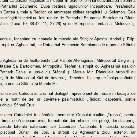
icturii Catedralei Naționale a început în exterior prin binecuvântarea solemnă
atriarhul Ecumenic. După rostirea rugăciunilor începătoare, Preafericitul
in Cartea a treia a Regilor, ce aminteşte zidirea templului lui Solomon. Cele
ba sfinţirii bisericii au fost rostite de Patriarhul Ecumenic Bartolomeu (Matei
âniei (Luca 10, 38-42; 11, 27-28) şi de Mitropolitul Teofan al Moldovei şi
tedralei, începând cu icoanele în mozaic ale Sfinţilor Apostoli Andrei şi Filip:
a stropit cu Agheasmă, iar Patriarhul Ecumenic Bartolomeu le-a uns cu Sfântul
 Agheasmă de Înaltprea­sfinţitul Părinte Atenagoras, Mitropolitul Belgiei, şi
itatea Sa Bartolomeu. Mitropolitul Teofan a stropit cu Agheasmă uşa din
 Patriarh Daniel a uns-o cu Sfântul şi Marele Mir. Rânduiala stropirii cu
ită de Mitropolitul Kiril de Imvros şi Tenedos, în timp ce Înaltpreasfinţitul
i, a uns cu Sfântul şi Marele Mir.
 închise ale Catedralei, a urmat dialogul impresionant de intrare în lăcaşul de
el a rostit de trei ori cuvintele psalmistului: „Ridicaţi, căpetenii, porţile
 chipul Sfintei Cruci.
 soleea Catedralei în cântările membrilor Grupului psaltic „Tronos”, pentru
i timp, două soboare mici, formate din doi arhierei, doi preoți, doi diaconi și
bside laterale exterioare ale Catedralei Naționale. În absida dreap­tă,
hiepiscopul Dunării de Jos, a stropit cu Agheasmă zidul exterior, iar