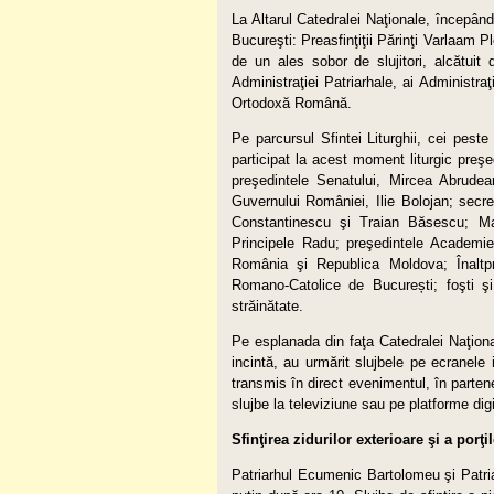
La Altarul Catedralei Naţionale, începând
Bucureşti: Preasfinţiţii Părinţi Varlaam Pl
de un ales sobor de slujitori, alcătuit
Administraţiei Patriarhale, ai Administraţ
Ortodoxă Română.
Pe parcursul Sfintei Liturghii, cei peste
participat la acest moment liturgic pre
preşedintele Senatului, Mircea Abrudean
Guvernului României, Ilie Bolojan; secreta
Constantinescu şi Traian Băsescu; M
Principele Radu; preşedintele Academi
România şi Republica Moldova; Înalt­­pr
Romano-Catolice de Bu­cu­rești; foşti şi
străinătate.
Pe esplanada din faţa Catedralei Naţional
incintă, au urmărit slujbele pe ecrane
transmis în direct evenimentul, în parten
slujbe la televiziune sau pe platforme digi
Sfinţirea zidurilor exterioare şi a porţi
Patriarhul Ecumenic Bartolomeu şi Patria