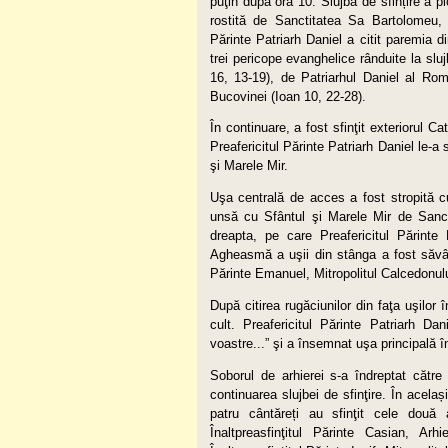
puţin după ora 10. Slujba de sfințire a p
rostită de Sanctitatea Sa Bartolomeu, P
Părinte Patriarh Daniel a citit paremia d
trei pericope evanghelice rânduite la sluj
16, 13-19), de Patriarhul Daniel al Rom
Bucovinei (Ioan 10, 22-28).
În continuare, a fost sfinţit exteriorul Ca
Preafericitul Părinte Patriarh Daniel le-
şi Marele Mir.
Uşa centrală de acces a fost stropită cu
unsă cu Sfântul şi Marele Mir de Sanct
dreapta, pe care Preafericitul Părinte
Agheasmă a uşii din stânga a fost săvârş
Părinte Emanuel, Mitropolitul Calcedonulu
După citirea rugăciunilor din faţa uşilor
cult. Preafericitul Părinte Patriarh Dani
voastre...” şi a însemnat uşa principală în
Soborul de arhierei s-a îndreptat către
continuarea slujbei de sfinţire. În acelaș
patru cântăreți au sfinţit cele două a
Înaltpreasfinţitul Părinte Casian, Ar