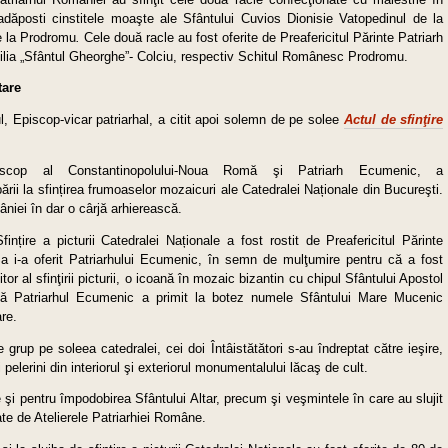
adăposti cinstitele moaşte ale Sfântului Cuvios Dionisie Vatopedinul de la
de la Prodromu
.
Cele două racle au fost oferite de Preafericitul Părinte Patriarh
ilia „Sfântul Gheorghe”- Colciu, respectiv Schitul Românesc Prodromu.
tare
l, Episcop-vicar patriarhal, a citit apoi solemn de pe solee
Actul de sfinţire
piscop al Constantinopolului-Noua Romă şi Patriarh Ecumenic, a
ipării la sfințirea frumoaselor mozaicuri ale Catedralei Naționale din Bucureşti.
âniei în dar o cârjă arhi­erească.
ințire a picturii Catedralei Naționale a fost rostit de Preafericitul Părinte
 Sa i-a oferit Patriarhului Ecumenic, în semn de mulţumire pentru că a fost
tor al sfinţirii picturii, o icoană în mozaic bizantin cu chipul Sfântului Apostol
ă Patriarhul Ecumenic a primit la botez numele Sfântului Mare Mucenic
are.
e grup pe soleea catedralei, cei doi Întâistătători s-au îndreptat către ieşire,
elerini din interiorul şi exteriorul monumentalului lăcaş de cult.
e şi pentru împodobirea Sfântului Altar, precum şi veşmintele în care au slujit
izate de Atelierele Patriarhiei Române.