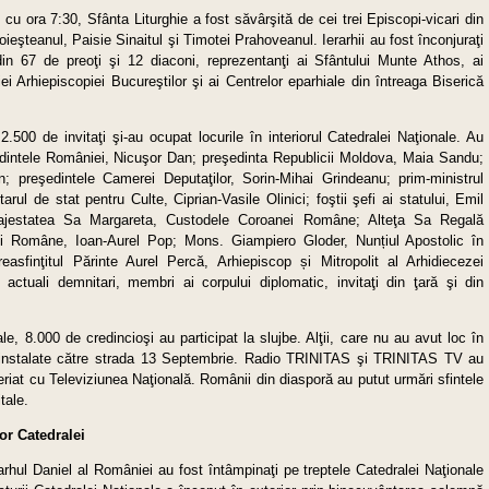
 cu ora 7:30, Sfânta Liturghie a fost săvârşită de cei trei Episcopi-vicari din
oieşteanul, Paisie Sinaitul şi Timotei Prahoveanul. Ierarhii au fost înconjuraţi
 din 67 de preoţi şi 12 diaconi, reprezentanţi ai Sfântului Munte Athos, ai
iei Arhiepiscopiei Bucureştilor şi ai Centrelor eparhiale din întreaga Biserică
 2.500 de invitaţi şi-au ocupat locurile în interiorul Catedralei Naţionale. Au
şedintele României, Nicuşor Dan; preşedinta Republicii Moldova, Maia Sandu;
; preşedintele Camerei Deputaţilor, Sorin-Mihai Grindeanu; prim-ministrul
rul de stat pentru Culte, Ciprian-Vasile Olinici; foştii şefi ai statului, Emil
ajestatea Sa Margareta, Custodele Coroanei Române; Alteţa Sa Regală
ei Române, Ioan-Aurel Pop; Mons. Giampiero Gloder, Nunțiul Apostolic în
ea­sfinţitul Părinte Aurel Percă, Arhiepiscop și Mitropolit al Arhidiecezei
 actuali demnitari, membri ai corpului diplomatic, invitaţi din ţară şi din
e, 8.000 de credincioşi au participat la slujbe. Alţii, care nu au avut loc în
le instalate către strada 13 Septembrie. Radio TRINITAS şi TRINITAS TV au
eriat cu Televiziunea Naţională. Românii din diasporă au putut urmări sfintele
tale.
lor Catedralei
rhul Daniel al României au fost întâmpinaţi pe treptele Catedralei Naţionale