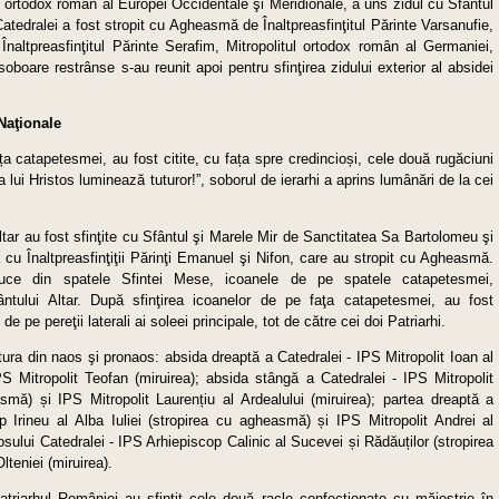
itul ortodox român al Europei Occidentale şi Meridionale, a uns zidul cu Sfântul
Catedralei a fost stropit cu Agheasmă de Înaltpreasfinţitul Părinte Varsanufie,
naltpreasfinţitul Părinte Serafim, Mitropolitul ortodox român al Germaniei,
boare restrânse s-au reunit apoi pentru sfinţirea zidului exterior al absidei
 Naţionale
ața catapetesmei, au fost citite, cu fața spre credincioși, cele două rugăciuni
 lui Hristos luminează tuturor!”, soborul de ierarhi a aprins lumânări de la cei
ltar au fost sfinţite cu Sfântul şi Marele Mir de Sanctitatea Sa Bartolomeu şi
 cu Înaltpreasfinţiţii Părinţi Emanuel şi Nifon, care au stropit cu Agheasmă.
uce din spatele Sfintei Mese, icoanele de pe spatele catapetesmei,
Sfântului Altar. După sfinţirea icoanelor de pe faţa catapetesmei, au fost
 pe pereţii laterali ai soleei principale, tot de către cei doi Patriarhi.
ictura din naos şi pronaos: absida dreaptă a Catedralei - IPS Mitropolit Ioan al
S Mitropolit Teofan (miruirea); absida stângă a Catedralei - IPS Mitropolit
smă) și IPS Mitropolit Laurențiu al Ardealului (miruirea); partea dreaptă a
p Irineu al Alba Iuliei (stropirea cu agheasmă) și IPS Mitropolit Andrei al
osului Catedralei - IPS Arhiepiscop Calinic al Sucevei și Rădăuților (stropirea
lteniei (miruirea).
atriarhul României au sfinţit cele două racle confecţionate cu măiestrie în