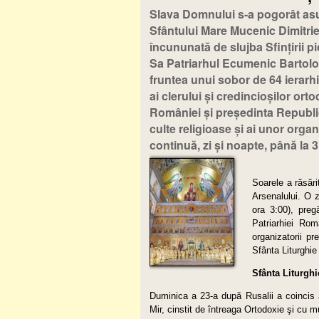
Slava Domnului s-a pogorât asu
Sfântului Mare Mucenic Dimitrie, 
încununată de slujba Sfinţirii pi
Sa Patriarhul Ecumenic Bartolome
fruntea unui sobor de 64 ierarhi,
ai clerului şi credincioşilor ort
României şi preşedinta Republicii
culte religioase şi ai unor orga
continuă, zi şi noapte, până la 
Soarele a răsări
Arsenalului. O z
ora 3:00), preg
Patriarhiei Rom
organizatorii pre
Sfânta Liturghie 
Sfânta Liturghi
Duminica a 23-a după Rusalii a coincis 
Mir, cinstit de întreaga Ortodoxie şi cu mu