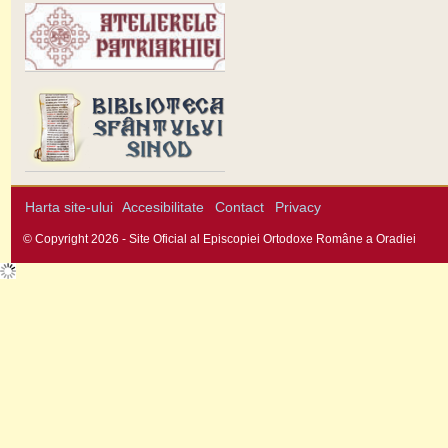
Harta site-ului
Accesibilitate
Contact
Privacy
© Copyright 2026 - Site Oficial al Episcopiei Ortodoxe Române a Oradiei