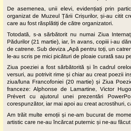
De asemenea, unii elevi, evidențiați prin parti
organizat de Muzeul Țării Crișurilor, și-au citit cr
care au fost răsplătiți de către organizatori.
Totodată, s-a sărbătorit nu numai Ziua Internaț
Pădurilor (21 martie), iar, în avans, copiii i-au d
de catrene. Sub deviza „Apă pentru toți, un catre
le-au scris pe mici picături de ploaie curată sau p
Ziua poeziei a fost sărbătorită și în cadrul orelo
versuri, au potrivit rime și chiar au creat poezii 
ziua/luna Francofoniei (20 martie) și Ziua Poezie
franceze: Alphonse de Lamartine, Victor Hugo
Prévert cu ajutorul unei prezentări PowerPoin
corespunzător, iar mai apoi au creat acrostihuri, c
Am trăit multe emoții și ne-am bucurat de momente
artistic care ne-au încărcat puternic și ne-au făc