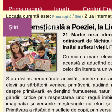
Sari
Secţiuni
Prima pagină
Ierarh
Centrul Epa
la
Locaţia curentă este:
/
/
Ziua Internaț
Prima pagină
Știri
conţinut
Ziua Internațională a Poeziei, la L
Știri
Contact
|
21 Martie ne-a ofer
Sari
odinioară de Nichita 
la
însăși sufletul vieții
navigare
Cu mic cu mare, elevi
această zi aducând odă 
celor din literatura univ
S-au distins nenumărate activități, printre care a
elevii au sărbătorit venirea primăverii, audiind 
despre primăvară, evidențiind frumusețea naturii 
gândirii critice prin respectarea unor reguli îmbi
imaginația și versurile meșteșugite cu efort ș
Primăvara a răsărit din suflete de copii, prin versu