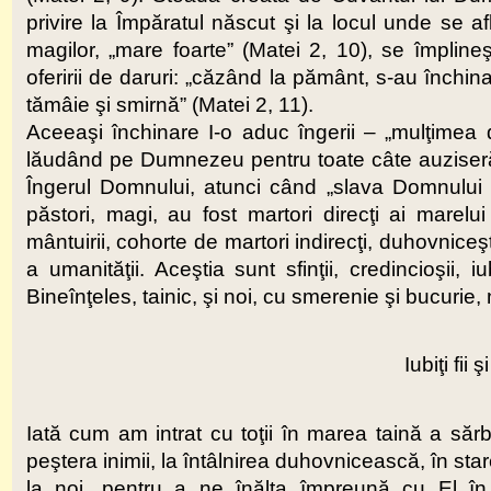
privire la Împăratul născut şi la locul unde se 
magilor, „mare foarte” (Matei 2, 10), se împlineşt
oferirii de daruri: „căzând la pământ, s-au închinat
tămâie şi smirnă” (Matei 2, 11).
Aceeaşi închinare I-o aduc îngerii – „mulţimea d
lăudând pe Dumnezeu pentru toate câte auziseră
Îngerul Domnului, atunci când „slava Domnului a s
păstori, magi, au fost martori direcţi ai marelu
mântuirii, cohorte de martori indirecţi, duhovniceş
a umanităţii. Aceştia sunt sfinţii, credincioşii, iu
Bineînţeles, tainic, şi noi, cu smerenie şi bucurie,
Iubiţi fii 
Iată cum am intrat cu toţii în marea taină a săr
peştera inimii, la întâlnirea duhovnicească, în st
la noi, pentru a ne înălţa împreună cu El în 