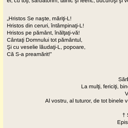
ei, cu toţi, sărbătorim, tainic şi feeric, bucuroşi şi
„Hristos Se naşte, măriţi-L!
Hristos din ceruri, întâmpinaţi-L!
Hristos pe pământ, înălţaţi-vă!
Cântaţi Domnului tot pământul,
Şi cu veselie lăudaţi-L, popoare,
Că S-a preamărit!”
Sărb
La mulţi, fericiţi, b
V
Al vostru, al tuturor, de tot binele 
†
Epis