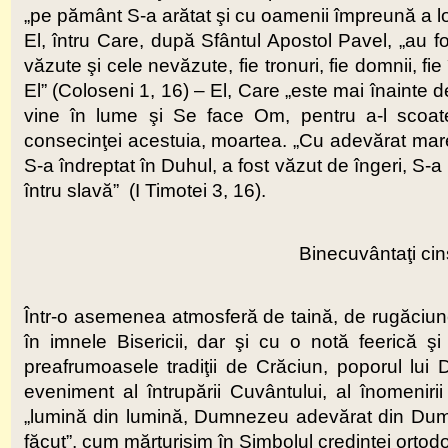
„pe pământ S-a arătat şi cu oamenii împreună a lo
El, întru Care, după Sfântul Apostol Pavel, „au fo
văzute şi cele nevăzute, fie tronuri, fie domnii, fie 
El” (Coloseni 1, 16) – El, Care „este mai înainte d
vine în lume şi Se face Om, pentru a-l scoat
consecinţei acestuia, moartea. „Cu adevărat mare
S-a îndreptat în Duhul, a fost văzut de îngeri, S-a
întru slavă” (I Timotei 3, 16).
Binecuvântaţi cins
Într-o asemenea atmosferă de taină, de rugăciune,
în imnele Bisericii, dar şi cu o notă feerică ş
preafrumoasele tradiţii de Crăciun, poporul lu
eveniment al întrupării Cuvântului, al înomenirii 
„lumină din lumină, Dumnezeu adevărat din Dumn
făcut”, cum mărturisim în Simbolul credinţei ortod