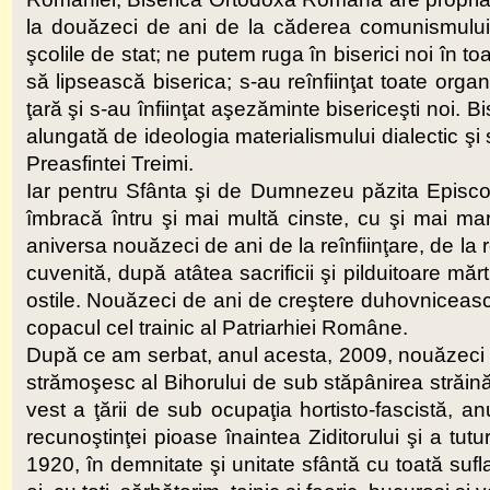
la douăzeci de ani de la căderea comunismului,
şcolile de stat; ne putem ruga în biserici noi în t
să lipsească biserica; s-au reînfiinţat toate orga
ţară şi s-au înfiinţat aşezăminte bisericeşti noi.
alungată de ideologia materialismului dialectic şi
Preasfintei Treimi.
Iar pentru Sfânta şi de Dumnezeu păzita Episc
îmbracă întru şi mai multă cinste, cu şi mai mar
aniversa nouăzeci de ani de la reînfiinţare, de la 
cuvenită, după atâtea sacrificii şi pilduitoare mărt
ostile. Nouăzeci de ani de creştere duhovnicească 
copacul cel trainic al Patriarhiei Române.
După ce am serbat, anul acesta, 2009, nouăzeci de
strămoşesc al Bihorului de sub stăpânirea străină 
vest a ţării de sub ocupaţia hortisto-fascistă, a
recunoştinţei pioase înaintea Ziditorului şi a tut
1920, în demnitate şi unitate sfântă cu toată su