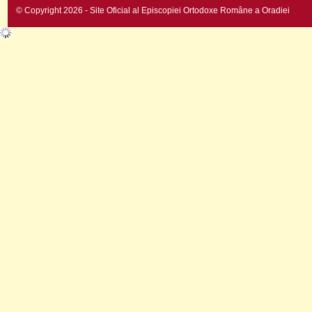
© Copyright 2026 - Site Oficial al Episcopiei Ortodoxe Române a Oradiei