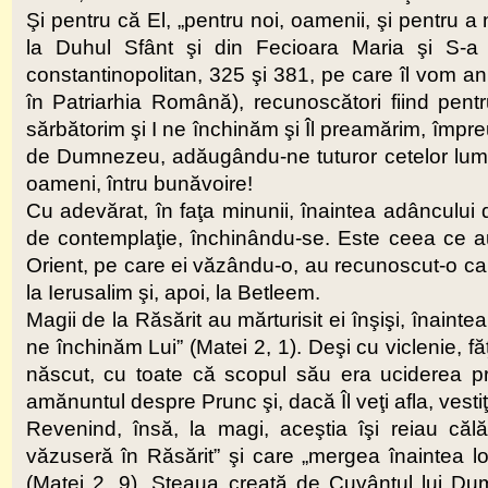
Şi pentru că El, „pentru noi, oamenii, şi pentru a
la Duhul Sfânt şi din Fecioara Maria şi S-a f
constantinopolitan, 325 şi 381, pe care îl vom ani
în Patriarhia Română), recunoscători fiind pentru 
sărbătorim şi I ne închinăm şi Îl preamărim, împre
de Dumnezeu, adăugându-ne tuturor cetelor luminate
oameni, întru bunăvoire!
Cu adevărat, în faţa minunii, înaintea adânculu
de contemplaţie, închinându-se. Este ceea ce au
Orient, pe care ei văzându-o, au recunoscut-o ca f
la Ierusalim şi, apoi, la Betleem.
Magii de la Răsărit au mărturisit ei înşişi, înainte
ne închinăm Lui” (Matei 2, 1). Deşi cu viclenie, fă
născut, cu toate că scopul său era uciderea pre
amănuntul despre Prunc şi, dacă Îl veţi afla, vestiţ
Revenind, însă, la magi, aceştia îşi reiau că
văzuseră în Răsărit” şi care „mergea înaintea l
(Matei 2, 9). Steaua creată de Cuvântul lui Dum