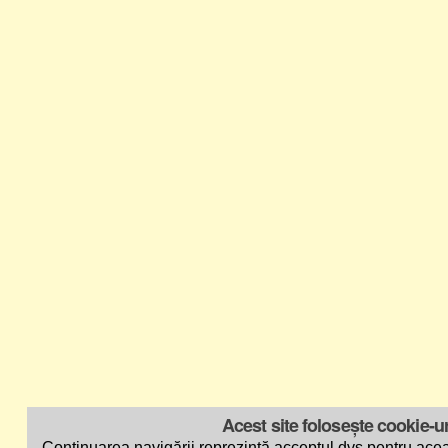
Acest site folosește cookie-ur
Continuarea navigării reprezintă acceptul dvs pentru acea