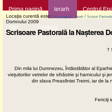
Sari
Secţiuni
Prima pagină
Ierarh
Centrul Epa
la
Locaţia curentă este:
/
/
Prima pagină
Ierarh
Scrisori Pastoral
conţinut
Domnului 2009
Știri
Contact
|
Scrisoare Pastorală la Naşterea 
Sari
la
†
navigare
Din mila lui Dumnezeu, Întâistătător al Eparhi
vieţuitorilor vetrelor de sihăstrie şi harnicului şi 
din slava Preasfintei Treimi, iar de la
Fericiţi 