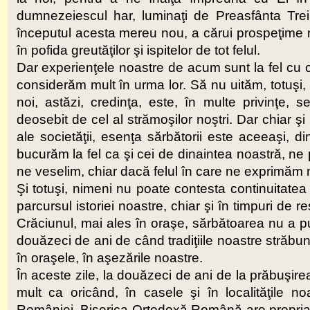
dumnezeiescul har, luminaţi de Preasfânta Tr
începutul acesta mereu nou, a cărui prospeţime nu
în pofida greutăţilor şi ispitelor de tot felul.
Dar experienţele noastre de acum sunt la fel cu cel
considerăm mult în urma lor. Să nu uităm, totuşi,
noi, astăzi, credinţa, este, în multe privinţe, se
deosebit de cel al strămoşilor noştri. Dar chiar şi
ale societăţii, esenţa sărbătorii este aceeaşi, di
bucurăm la fel ca şi cei de dinaintea noastră, n
ne veselim, chiar dacă felul în care ne exprimăm
Şi totuşi, nimeni nu poate contesta continuitatea 
parcursul istoriei noastre, chiar şi în timpuri de r
Crăciunul, mai ales în oraşe, sărbătoarea nu a pu
douăzeci de ani de când tradiţiile noastre străbun
în oraşele, în aşezările noastre.
În aceste zile, la douăzeci de ani de la prăbuşirea
mult ca oricând, în casele şi în localităţile noa
României, Biserica Ortodoxă Română are propria sa 