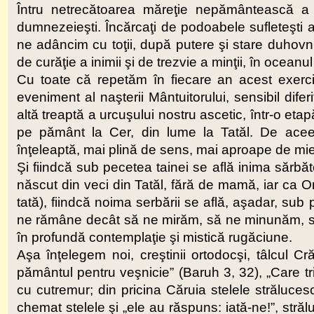
Întru netrecătoarea măreţie nepământească a 
dumnezeieşti. Încărcaţi de podoabele sufleteşti al
ne adâncim cu toţii, după putere şi stare duhovn
de curăţie a inimii şi de trezvie a minţii, în oceanu
Cu toate că repetăm în fiecare an acest exerci
eveniment al naşterii Mântuitorului, sensibil difer
altă treaptă a urcuşului nostru ascetic, într-o eta
pe pământ la Cer, din lume la Tatăl. De aceea
înţeleaptă, mai plină de sens, mai aproape de miez
Şi fiindcă sub pecetea tainei se află inima sărbăt
născut din veci din Tatăl, fără de mamă, iar ca O
tată), fiindcă noima serbării se află, aşadar, sub 
ne rămâne decât să ne mirăm, să ne minunăm, să
în profundă contemplaţie şi mistică rugăciune.
Aşa înţelegem noi, creştinii ortodocşi, tâlcul Cr
pământul pentru veşnicie” (Baruh 3, 32), „Care tr
cu cutremur; din pricina Căruia stelele străluces
chemat stelele şi „ele au răspuns: iată-ne!”, stră