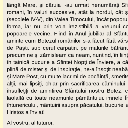
lângă Mare, şi căruia i-au urmat nenumăraţi Sfinţ
romani, în valuri succesive, atât la nordul, cât
(secolele IV-V), din Valea Timocului, încât poporu
forma, iar nu prin voia irezistibilă a vreunui
popoarele vecine. Fiind în Anul jubiliar al Sfân
aminte cum Botezul românilor s-a făcut fără vărs
de Paşti, sub cerul carpatin, pe malurile bătrâ
precum ne şi zămisleam ca neam, nuntind, în fiinţ
în tainică bucurie a Sfintei Nopţi de Înviere, a c
plină de mister şi de inspiraţie, ne-a însoţit neabăt
şi Mare Post, cu multe lacrimi de pocăinţă, smerit
alţii, mai lipsiţi, chiar prin sacrificarea căminul
însufleţiţi de amintirea Sfântului nostru Bote
laolaltă cu toate neamurile pământului, imnele Înv
întunericului, mântuirii asupra păcatului, bucuriei a
Hristos a înviat!
Al vostru, al tuturor,