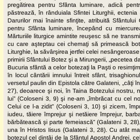
pregătirea pentru Sfânta luminare, adică pen
păstrează, în rânduiala Sfintei Liturghii, ectenia
Darurilor mai înainte sfinţite, atribuită Sfântulu
pentru Sfânta luminare, începând cu miercurea
Mărturiile liturgice amintite reuşesc să ne transmi
cu care aşteptau cei chemaţi să primească bote
Liturghie, la săvârşirea jertfei celei nesângeroase
primirii Sfântului Botez şi a Mirungerii, „pecetea d
Bucuria sfântă a celor botezaţi la Paşti o resimţi
în locul cântării imnului întreit sfânt, trisaghio
versetul paulin din Epistola către Galateni, „câţi în
27), deoarece şi noi, în Taina Botezului nostru,
lui” (Coloseni 3, 9) şi ne-am „îmbrăcat cu cel n
Celui ce l-a zidit” (Coloseni 3, 10) şi zicem, îm
iudeu, tăiere împrejur şi netăiere împrejur, barba
bărbătească şi parte femeiască” (Galateni 3, 28), „c
una în Hristos Iisus (Galateni 3, 28). Cu atât mai
botezul cel dintâi de la Sfântul Apostol Andrei, cel