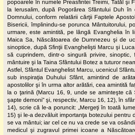
popoarele în numele Preasfintei Treimi, Tatăl şi F
la Ierusalim, după Pogorârea Sfântului Duh în ch
Domnului, conform relatării cărţii Faptele Apost
Bisericii, împlinindu-se porunca Mântuitorului, po
urmare, este amintită, pe lângă Evanghelia în 
Maica Sa, Născătoarea de Dumnezeu şi de uceni
sinoptice, după Sfinţii Evanghelişti Marcu şi Luca
să cuprindem, dintr-o singură privire, sinoptic
mântuire şi la Taina Sfântului Botez a tuturor neam
Astfel, Sfântul Evanghelist Marcu, ucenicul Sfântul
sub inspiraţia Duhului Sfânt, amintind de arăta
apostolilor şi în urma altor arătări, cea amintită
la o ţarină (Marcu 16, 9, unde se aminteşte că 
şapte demoni” şi, respectiv, Marcu 16, 12), în sfâ
14), scrie că le-a poruncit: „Mergeţi în toată lum
15) şi le-a dezvăluit importanţa botezului pentru 
se va mântui; iar cel ce nu va crede se va osând
medicul şi zugravul primei icoane a Născătoa