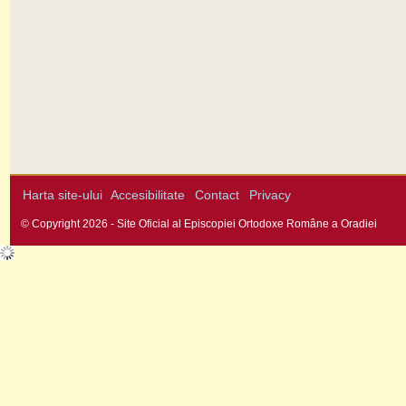
Harta site-ului
Accesibilitate
Contact
Privacy
© Copyright 2026 - Site Oficial al Episcopiei Ortodoxe Române a Oradiei