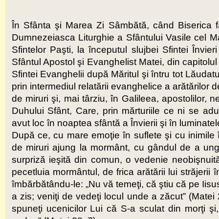
În Sfânta şi Marea Zi Sâmbătă, când Biserica fa
Dumnezeiasca Liturghie a Sfântului Vasile cel M
Sfintelor Paşti, la începutul slujbei Sfintei Învi
Sfântul Apostol şi Evanghelist Matei, din capitolul 
Sfintei Evanghelii după Măritul şi întru tot Lăuda
prin intermediul relatării evanghelice a arătărilo
de miruri şi, mai târziu, în Galileea, apostolilor, 
Duhului Sfânt, Care, prin mărturiile ce ni se a
avut loc în noaptea sfântă a Învierii şi în luminate
După ce, cu mare emoţie în suflete şi cu inimile î
de miruri ajung la mormânt, cu gândul de a ung
surpriză ieşită din comun, o vedenie neobişnuită
pecetluia mormântul, de frica arătării lui străjeri
îmbărbătându-le: „Nu vă temeţi, că ştiu că pe Iisus 
a zis; veniţi de vedeţi locul unde a zăcut” (Matei
spuneţi ucenicilor Lui că S-a sculat din morţi şi,