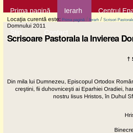
Sari
Secţiuni
Prima pagină
Ierarh
Centrul Epa
la
Locaţia curentă este:
/
/
Prima pagină
Ierarh
Scrisori Pastoral
conţinut
Domnului 2011
Știri
Contact
|
Scrisoare Pastorala la Invierea D
Sari
la
†
navigare
Din mila lui Dumnezeu, Episcopul Ortodox Român al 
creştini, fii duhovniceşti ai Eparhiei Oradiei,
nostru Iisus Hristos, în Duhul Sf
Hri
Binecre