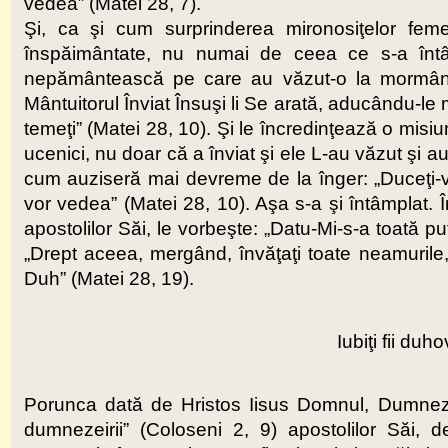
vedea” (Matei 28, 7).
Şi, ca şi cum surprinderea mironosiţelor feme
înspăimântate, nu numai de ceea ce s-a întâmp
nepământească pe care au văzut-o la mormânt, 
Mântuitorul Înviat Însuşi li Se arată, aducându-le 
temeţi” (Matei 28, 10). Şi le încredinţează o misiune,
ucenici, nu doar că a înviat şi ele L-au văzut şi au 
cum auziseră mai devreme de la înger: „Duceţi-vă 
vor vedea” (Matei 28, 10). Aşa s-a şi întâmplat. Î
apostolilor Săi, le vorbeşte: „Datu-Mi-s-a toată p
„Drept aceea, mergând, învăţaţi toate neamurile, 
Duh” (Matei 28, 19).
Iubiţi fii duho
Porunca dată de Hristos Iisus Domnul, Dumnezeu
dumnezeirii” (Coloseni 2, 9) apostolilor Săi,