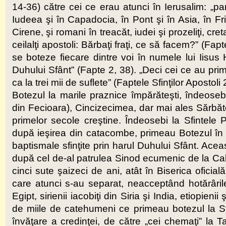
14-36) către cei ce erau atunci în Ierusalim: „par
Iudeea şi în Capadocia, în Pont şi în Asia, în Frig
Cirene, şi romani în treacăt, iudei şi prozeliţi, cret
ceilalţi apostoli: Bărbaţi fraţi, ce să facem?” (Fapt
se boteze fiecare dintre voi în numele lui Iisus H
Duhului Sfânt” (Fapte 2, 38). „Deci cei ce au prim
ca la trei mii de suflete” (Faptele Sfinţilor Apostoli 
Botezul la marile praznice împărăteşti, îndeosebi
din Fecioara), Cincizecimea, dar mai ales Sărbăto
primelor secole creştine. Îndeosebi la Sfintele Pa
după ieşirea din catacombe, primeau Botezul în n
baptismale sfinţite prin harul Duhului Sfânt. Aceas
după cel de-al patrulea Sinod ecumenic de la Cal
cinci sute şaizeci de ani, atât în Biserica oficia
care atunci s-au separat, neacceptând hotărârile
Egipt, sirienii iacobiţi din Siria şi India, etiopienii
de miile de catehumeni ce primeau botezul la Sf
învăţare a credinţei, de către „cei chemaţi” la T