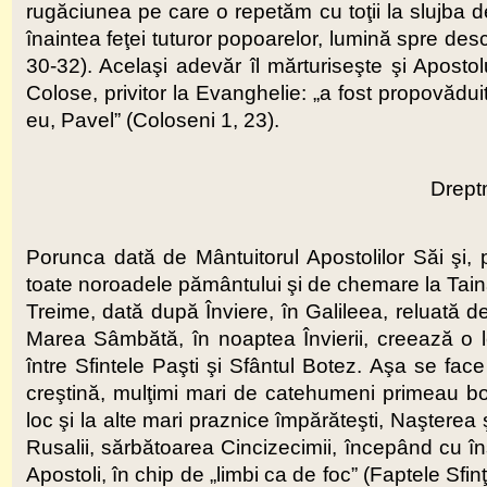
rugăciunea pe care o repetăm cu toţii la slujba d
înaintea feţei tuturor popoarelor, lumină spre des
30-32). Acelaşi adevăr îl mărturiseşte şi Apostolu
Colose, privitor la Evanghelie: „a fost propovăduit
eu, Pavel” (Coloseni 1, 23).
Dreptm
Porunca dată de Mântuitorul Apostolilor Săi şi, p
toate noroadele pământului şi de chemare la Taina
Treime, dată după Înviere, în Galileea, reluată d
Marea Sâmbătă, în noaptea Învierii, creează o leg
între Sfintele Paşti şi Sfântul Botez. Aşa se face 
creştină, mulţimi mari de catehumeni primeau bot
loc şi la alte mari praznice împărăteşti, Naşterea
Rusalii, sărbătoarea Cincizecimii, începând cu îns
Apostoli, în chip de „limbi ca de foc” (Faptele Sfin