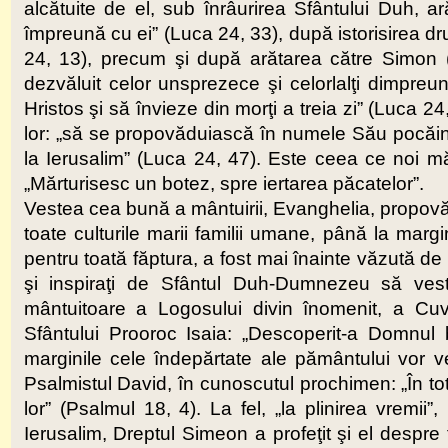
alcătuite de el, sub înrâurirea Sfântului Duh, 
împreună cu ei” (Luca 24, 33), după istorisirea dr
24, 13), precum şi după arătarea către Simon 
dezvăluit celor unsprezece şi celorlalţi dimpreu
Hristos şi să învieze din morţi a treia zi” (Luca 
lor: „să se propovăduiască în numele Său pocăinţ
la Ierusalim” (Luca 24, 47). Este ceea ce noi mă
„Mărturisesc un botez, spre iertarea păcatelor”.
Vestea cea bună a mântuirii, Evanghelia, propovădu
toate culturile marii familii umane, până la margi
pentru toată făptura, a fost mai înainte văzută de
şi inspiraţi de Sfântul Duh-Dumnezeu să veste
mântuitoare a Logosului divin înomenit, a Cu
Sfântului Prooroc Isaia: „Descoperit-a Domnul b
marginile cele îndepărtate ale pământului vor 
Psalmistul David, în cunoscutul prochimen: „În tot 
lor” (Psalmul 18, 4). La fel, „la plinirea vremii
Ierusalim, Dreptul Simeon a profeţit şi el despre fe